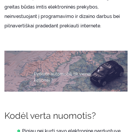
greitas būdas imtis elektroninės prekybos,
neinvestuojant į programavimo ir dizaino darbus bei
pilnavertiškai pradedant prekiauti internete.
Perkate automobilį tik vienai
kelionei ?
Kodėl verta nuomotis?
Pigiau nei kurti savo elektroninę parduotuvę.