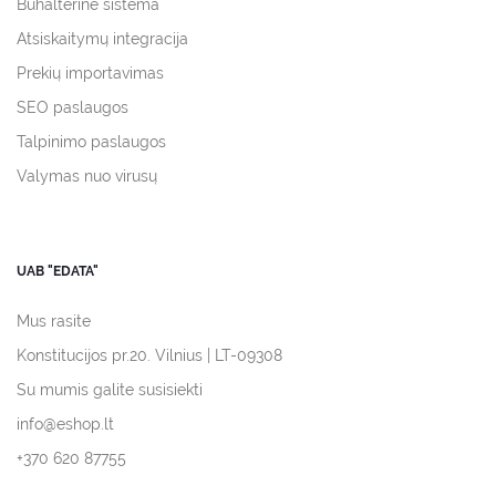
Buhalterinė sistema
Atsiskaitymų integracija
Prekių importavimas
SEO paslaugos
Talpinimo paslaugos
Valymas nuo virusų
UAB "EDATA"
Mus rasite
Konstitucijos pr.20. Vilnius | LT-09308
Su mumis galite susisiekti
info@eshop.lt
+370 620 87755