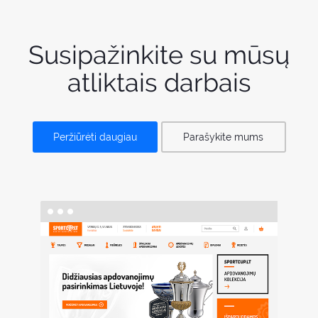
Susipažinkite su mūsų
atliktais darbais
Peržiūrėti daugiau
Parašykite mums