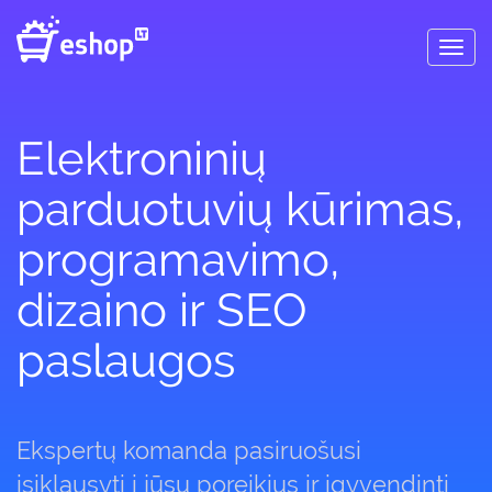
Toggl
navig
Elektroninių
parduotuvių kūrimas,
programavimo,
dizaino ir SEO
paslaugos
Ekspertų komanda pasiruošusi
įsiklausyti į jūsų poreikius ir įgyvendinti