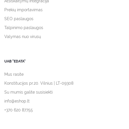
Atsiskaitymų integracija
Prekių importavimas
SEO paslaugos
Talpinimo paslaugos
Valymas nuo virusų
UAB "EDATA"
Mus rasite
Konstitucijos pr.20. Vilnius | LT-09308
Su mumis galite susisiekti
info@eshop.lt
+370 620 87755