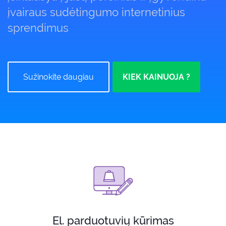
įvairaus sudėtingumo internetinius
sprendimus
Sužinokite daugiau
KIEK KAINUOJA ?
El. parduotuvių kūrimas