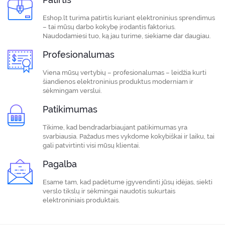
Eshop.lt turima patirtis kuriant elektroninius sprendimus
– tai mūsų darbo kokybę įrodantis faktorius.
Naudodamiesi tuo, ką jau turime, siekiame dar daugiau.
Profesionalumas
Viena mūsų vertybių – profesionalumas – leidžia kurti
šiandienos elektroninius produktus moderniam ir
sėkmingam verslui.
Patikimumas
Tikime, kad bendradarbiaujant patikimumas yra
svarbiausia. Pažadus mes vykdome kokybiškai ir laiku, tai
gali patvirtinti visi mūsų klientai.
Pagalba
Esame tam, kad padėtume įgyvendinti jūsų idėjas, siekti
verslo tikslų ir sėkmingai naudotis sukurtais
elektroniniais produktais.