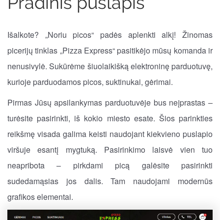
Pradinis puslapis
Išalkote? „Noriu picos“ padės aplenkti alkį! Žinomas
picerijų tinklas „Pizza Express“ pasitikėjo mūsų komanda ir
nenusivylė. Sukūrėme šiuolaikišką elektroninę parduotuvę,
kurioje parduodamos picos, suktinukai, gėrimai.
Pirmas Jūsų apsilankymas parduotuvėje bus neįprastas –
turėsite pasirinkti, iš kokio miesto esate. Šios parinkties
reikšmę visada galima keisti naudojant kiekvieno puslapio
viršuje esantį mygtuką. Pasirinkimo laisvė vien tuo
neapribota – pirkdami picą galėsite pasirinkti
sudedamąsias jos dalis. Tam naudojami modernūs
grafikos elementai.