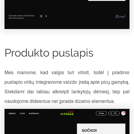
Produkto puslapis
Mes manome, kad valgis turi vilioti, todėl į pradinio
puslapio viršų integravome vaizdo įrašą apie picų gamybą.
Siekdami dar labiau atkreipti lankytojų dėmesį, taip pat
naudojome didesnius nei įprasta dizaino elementus.