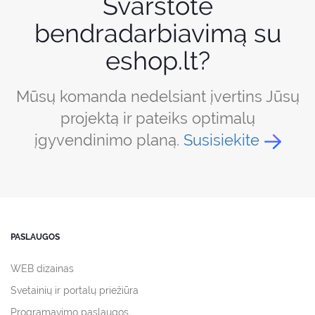
Svarstote
bendradarbiavimą su
eshop.lt?
Mūsų komanda nedelsiant įvertins Jūsų
projektą ir pateiks optimalų
įgyvendinimo planą.
Susisiekite
PASLAUGOS
WEB dizainas
Svetainių ir portalų priežiūra
Programavimo paslaugos