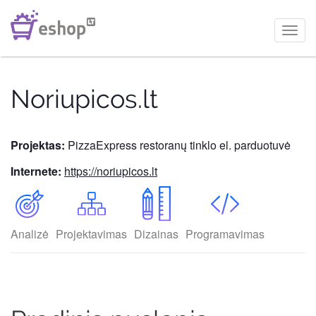
Toggl
navig
Noriupicos.lt
Projektas:
PizzaExpress restoranų tinklo el. parduotuvė
Internete:
https://noriupicos.lt
Analizė
Projektavimas
Dizainas
Programavimas