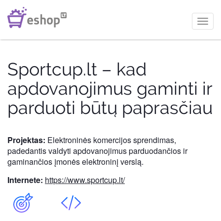
Toggl
navig
Sportcup.lt – kad
apdovanojimus gaminti ir
parduoti būtų paprasčiau
Projektas:
Elektroninės komercijos sprendimas,
padedantis valdyti apdovanojimus parduodančios ir
gaminančios įmonės elektroninį verslą.
Internete:
https://www.sportcup.lt/