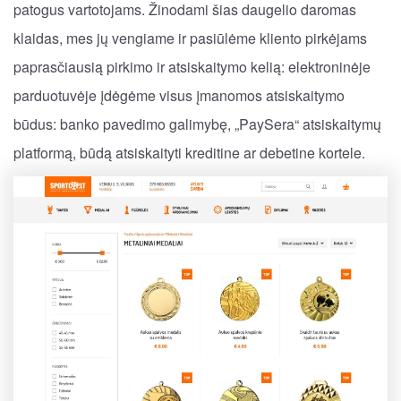
patogus vartotojams. Žinodami šias daugelio daromas
klaidas, mes jų vengiame ir pasiūlėme kliento pirkėjams
paprasčiausią pirkimo ir atsiskaitymo kelią: elektroninėje
parduotuvėje įdėgėme visus įmanomos atsiskaitymo
būdus: banko pavedimo galimybę, „PaySera“ atsiskaitymų
platformą, būdą atsiskaityti kreditine ar debetine kortele.