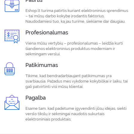
Eshop.lt turima patirtis kuriant elektroninius sprendimus
– tai mūsų darbo kokybę įrodantis faktorius.
Naudodamiesi tuo, ką jau turime, siekiame dar daugiau.
Profesionalumas
Viena mūsų vertybių – profesionalumas – leidžia kurti
šiandienos elektroninius produktus moderniam ir
sėkmingam verslui.
Patikimumas
Tikime, kad bendradarbiaujant patikimumas yra
svarbiausia. Pažadus mes vykdome kokybiškai ir laiku, tai
gali patvirtinti visi mūsų klientai.
Pagalba
Esame tam, kad padėtume įgyvendinti jūsų idėjas, siekti
verslo tikslų ir sėkmingai naudotis sukurtais
elektroniniais produktais.