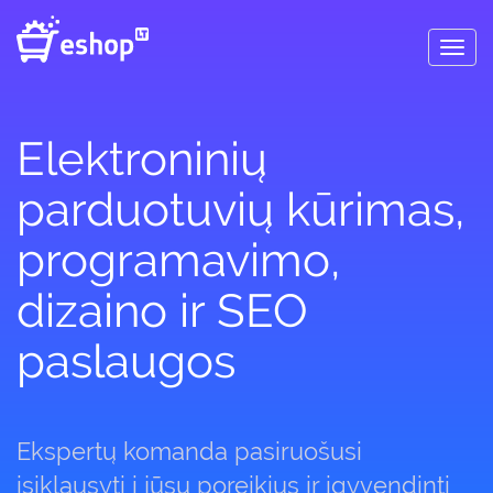
Toggl
navig
Elektroninių
parduotuvių kūrimas,
programavimo,
dizaino ir SEO
paslaugos
Ekspertų komanda pasiruošusi
įsiklausyti į jūsų poreikius ir įgyvendinti