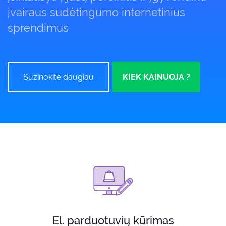
įvairaus sudėtingumo internetinius
sprendimus
Sužinokite daugiau
KIEK KAINUOJA ?
El. parduotuvių kūrimas