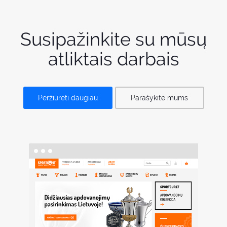
Susipažinkite su mūsų
atliktais darbais
Peržiūrėti daugiau
Parašykite mums