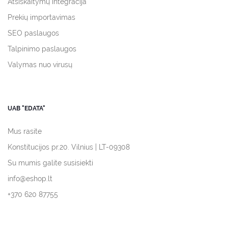
Atsiskaitymų integracija
Prekių importavimas
SEO paslaugos
Talpinimo paslaugos
Valymas nuo virusų
UAB "EDATA"
Mus rasite
Konstitucijos pr.20. Vilnius | LT-09308
Su mumis galite susisiekti
info@eshop.lt
+370 620 87755