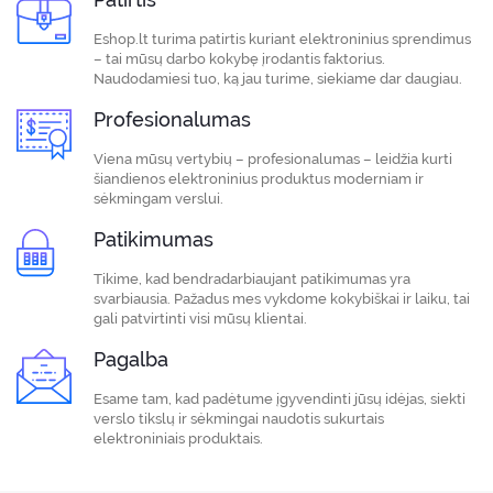
Eshop.lt turima patirtis kuriant elektroninius sprendimus
– tai mūsų darbo kokybę įrodantis faktorius.
Naudodamiesi tuo, ką jau turime, siekiame dar daugiau.
Profesionalumas
Viena mūsų vertybių – profesionalumas – leidžia kurti
šiandienos elektroninius produktus moderniam ir
sėkmingam verslui.
Patikimumas
Tikime, kad bendradarbiaujant patikimumas yra
svarbiausia. Pažadus mes vykdome kokybiškai ir laiku, tai
gali patvirtinti visi mūsų klientai.
Pagalba
Esame tam, kad padėtume įgyvendinti jūsų idėjas, siekti
verslo tikslų ir sėkmingai naudotis sukurtais
elektroniniais produktais.