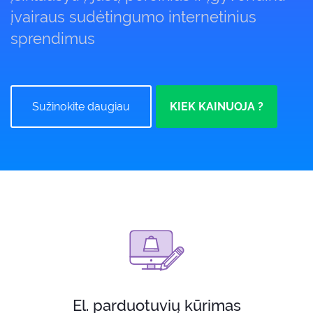
įvairaus sudėtingumo internetinius
sprendimus
Sužinokite daugiau
KIEK KAINUOJA ?
El. parduotuvių kūrimas