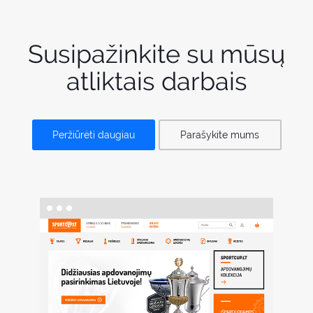
Susipažinkite su mūsų
atliktais darbais
Peržiūrėti daugiau
Parašykite mums