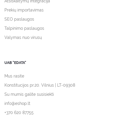
Atsiskaitymų integracija
Prekių importavimas
SEO paslaugos
Talpinimo paslaugos
Valymas nuo virusų
UAB "EDATA"
Mus rasite
Konstitucijos pr.20. Vilnius | LT-09308
Su mumis galite susisiekti
info@eshop.lt
+370 620 87755