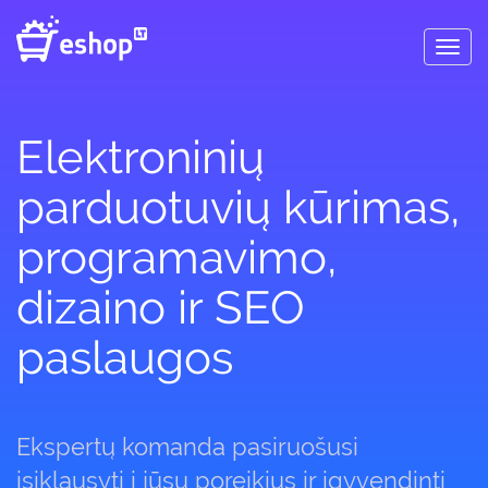
Toggl
navig
Elektroninių
parduotuvių kūrimas,
programavimo,
dizaino ir SEO
paslaugos
Ekspertų komanda pasiruošusi
įsiklausyti į jūsų poreikius ir įgyvendinti