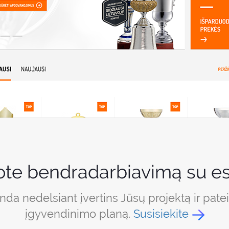
ote bendradarbiavimą su es
a nedelsiant įvertins Jūsų projektą ir pate
įgyvendinimo planą.
Susisiekite