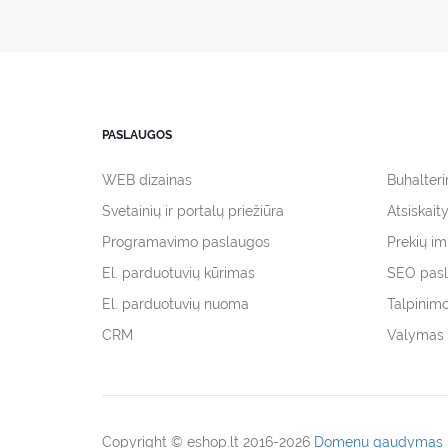
PASLAUGOS
WEB dizainas
Buhalter
Svetainių ir portalų priežiūra
Atsiskait
Programavimo paslaugos
Prekių i
El. parduotuvių kūrimas
SEO pas
El. parduotuvių nuoma
Talpinim
CRM
Valymas 
Copyright © eshop.lt 2016-2026
Domenu gaudymas