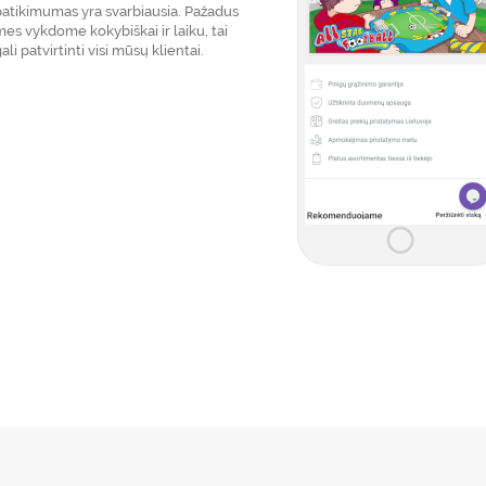
patikimumas yra svarbiausia. Pažadus
es vykdome kokybiškai ir laiku, tai
ali patvirtinti visi mūsų klientai.