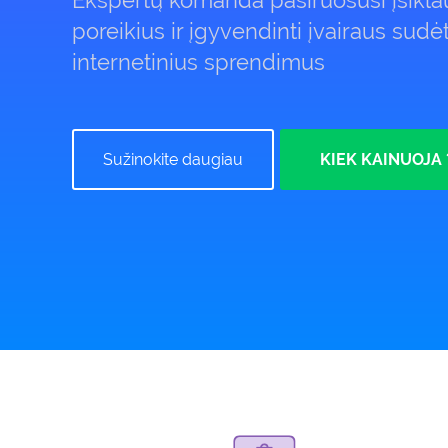
Ekspertų komanda pasiruošusi įsiklau
poreikius ir įgyvendinti įvairaus sud
internetinius sprendimus
Sužinokite daugiau
KIEK KAINUOJA 