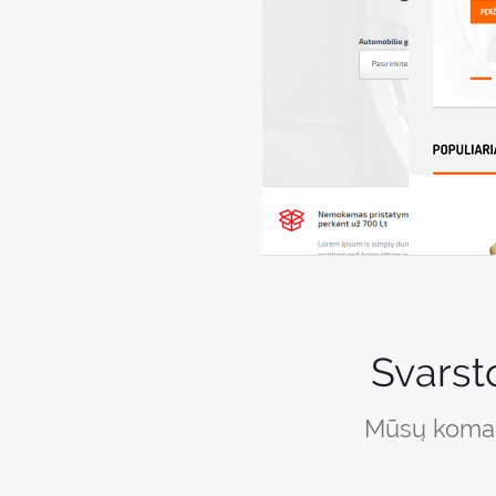
Svarst
Mūsų komand