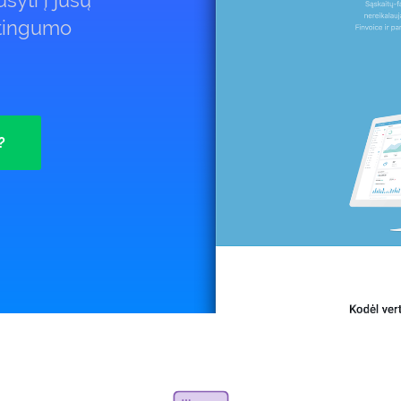
syti į jūsų
ėtingumo
?