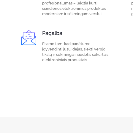
profesionalumas – leidžia kurti
šiandienos elektroninius produktus
m
moderniam ir sėkmingam verslui.
g
Pagalba
Esame tam, kad padėtume
įgyvendinti jūsų idėjas, siekti verslo
tikslų ir sėkmingai naudotis sukurtais
elektroniniais produktais.