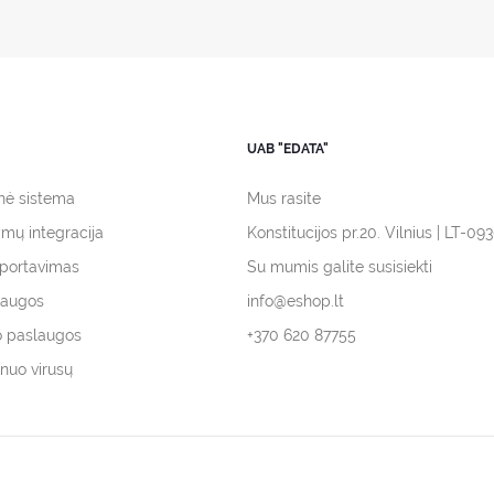
UAB "EDATA"
inė sistema
Mus rasite
ymų integracija
Konstitucijos pr.20. Vilnius | LT-09
mportavimas
Su mumis galite susisiekti
laugos
info@eshop.lt
o paslaugos
+370 620 87755
nuo virusų