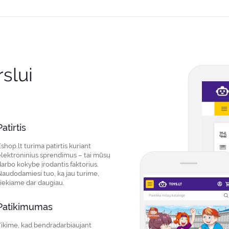
slui
Patirtis
shop.lt turima patirtis kuriant
elektroninius sprendimus – tai mūsų
darbo kokybę įrodantis faktorius.
Naudodamiesi tuo, ką jau turime,
siekiame dar daugiau.
Patikimumas
Tikime, kad bendradarbiaujant