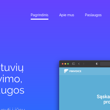
Pagrindinis
Apie mus
Paslaugos
tuvių
vimo,
laugos