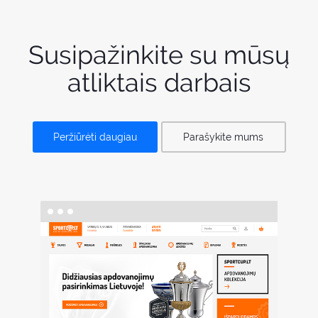
Susipažinkite su mūsų
atliktais darbais
Peržiūrėti daugiau
Parašykite mums