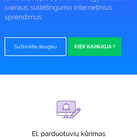
įvairaus sudėtingumo internetinius
sprendimus
Sužinokite daugiau
KIEK KAINUOJA ?
El. parduotuvių kūrimas