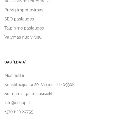
Atsiskaitymų integracija
Prekių importavimas
SEO paslaugos
Talpinimo paslaugos
Valymas nuo virusų
UAB "EDATA"
Mus rasite
Konstitucijos pr.20. Vilnius | LT-09308
Su mumis galite susisiekti
info@eshop.lt
+370 620 87755