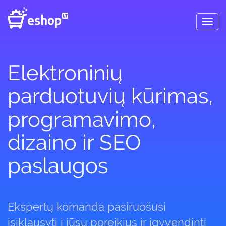
Toggl
navig
Elektroninių
parduotuvių kūrimas,
programavimo,
dizaino ir SEO
paslaugos
Ekspertų komanda pasiruošusi
įsiklausyti į jūsų poreikius ir įgyvendinti