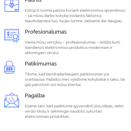
Eshop.lt turima patirtis kuriant elektroninius sprendimus
– tai mūsų darbo kokybę įrodantis faktorius.
Naudodamiesi tuo, ką jau turime, siekiame dar daugiau.
Profesionalumas
Viena mūsų vertybių – profesionalumas – leidžia kurti
šiandienos elektroninius produktus moderniam ir
sėkmingam verslui.
Patikimumas
Tikime, kad bendradarbiaujant patikimumas yra
svarbiausia. Pažadus mes vykdome kokybiškai ir laiku, tai
gali patvirtinti visi mūsų klientai.
Pagalba
Esame tam, kad padėtume įgyvendinti jūsų idėjas, siekti
verslo tikslų ir sėkmingai naudotis sukurtais
elektroniniais produktais.