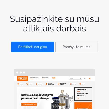
Susipažinkite su mūsų
atliktais darbais
Peržiūrėti daugiau
Parašykite mums