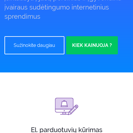
įvairaus sudėtingumo internetinius
sprendimus
Sužinokite daugiau
KIEK KAINUOJA ?
El. parduotuvių kūrimas