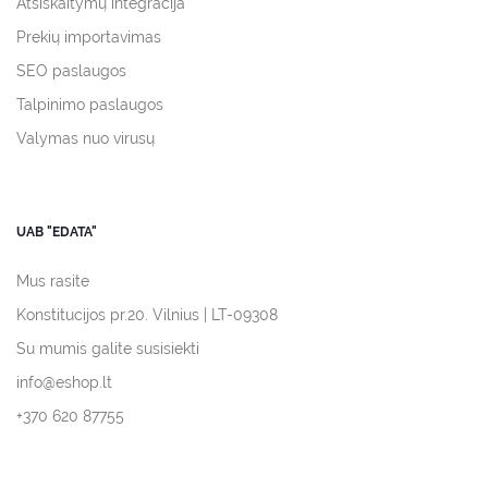
Atsiskaitymų integracija
Prekių importavimas
SEO paslaugos
Talpinimo paslaugos
Valymas nuo virusų
UAB "EDATA"
Mus rasite
Konstitucijos pr.20. Vilnius | LT-09308
Su mumis galite susisiekti
info@eshop.lt
+370 620 87755