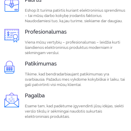
Eshop.lt turima patirtis kuriant elektroninius sprendimus
– tai mūsų darbo kokybę įrodantis faktorius.
Naudodamiesi tuo, ką jau turime, siekiame dar daugiau.
Profesionalumas
Viena mūsų vertybių – profesionalumas – leidžia kurti
šiandienos elektroninius produktus moderniam ir
sėkmingam verslui.
Patikimumas
Tikime, kad bendradarbiaujant patikimumas yra
svarbiausia. Pažadus mes vykdome kokybiškai ir laiku, tai
gali patvirtinti visi mūsų klientai.
Pagalba
Esame tam, kad padėtume įgyvendinti jūsų idėjas, siekti
verslo tikslų ir sėkmingai naudotis sukurtais
elektroniniais produktais.