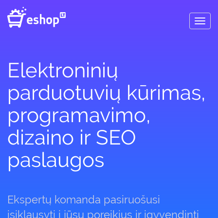
Toggl
navig
Elektroninių
parduotuvių kūrimas,
programavimo,
dizaino ir SEO
paslaugos
Ekspertų komanda pasiruošusi
įsiklausyti į jūsų poreikius ir įgyvendinti