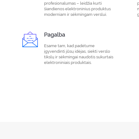
profesionalumas – leidžia kurti
šiandienos elektroninius produktus
m
moderniam ir sėkmingam verslui.
g
Pagalba
Esame tam, kad padėtume
įgyvendinti jūsų idėjas, siekti verslo
tikslų ir sėkmingai naudotis sukurtais
elektroniniais produktais.