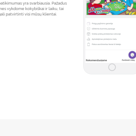
patikimumas yra svarbiausia. Pažadus
es vykdome kokybiškai ir laiku, tai
ali patvirtinti visi mūsų klientai.