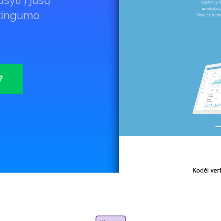
syti į jūsų
ėtingumo
?