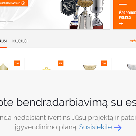
ote bendradarbiavimą su es
a nedelsiant įvertins Jūsų projektą ir pate
įgyvendinimo planą.
Susisiekite