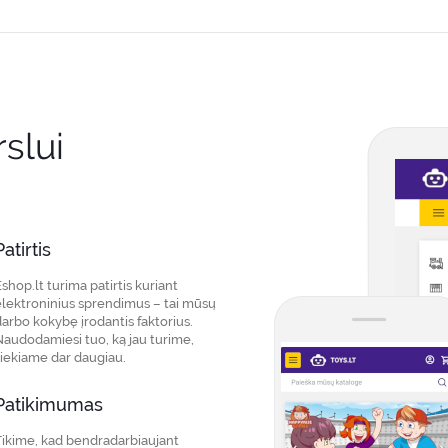
slui
Patirtis
shop.lt turima patirtis kuriant
elektroninius sprendimus – tai mūsų
darbo kokybę įrodantis faktorius.
Naudodamiesi tuo, ką jau turime,
siekiame dar daugiau.
Patikimumas
Tikime, kad bendradarbiaujant