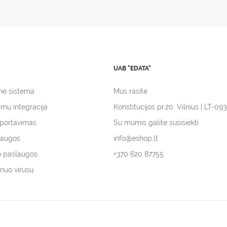
UAB "EDATA"
inė sistema
Mus rasite
ymų integracija
Konstitucijos pr.20. Vilnius | LT-09
mportavimas
Su mumis galite susisiekti
laugos
info@eshop.lt
o paslaugos
+370 620 87755
nuo virusų