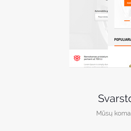
Svarst
Mūsų komand