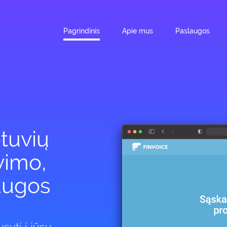
Pagrindinis
Apie mus
Paslaugos
tuvių
vimo,
laugos