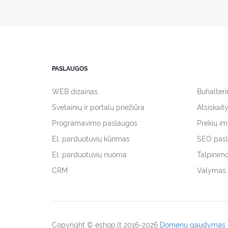
PASLAUGOS
WEB dizainas
Buhalter
Svetainių ir portalų priežiūra
Atsiskait
Programavimo paslaugos
Prekių i
El. parduotuvių kūrimas
SEO pas
El. parduotuvių nuoma
Talpinim
CRM
Valymas 
Copyright © eshop.lt 2016-2026
Domenu gaudymas