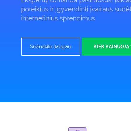
Ekspertų komanda pasiruošusi įsiklau
poreikius ir įgyvendinti įvairaus sud
internetinius sprendimus
Sužinokite daugiau
KIEK KAINUOJA 