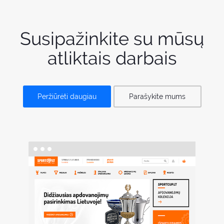
Susipažinkite su mūsų
atliktais darbais
Peržiūrėti daugiau
Parašykite mums