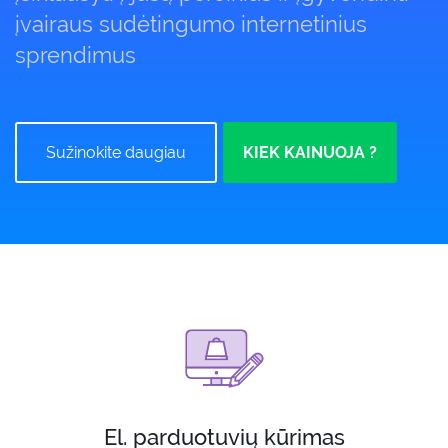
įvairaus sudėtingumo internetinius
sprendimus
Sužinokite daugiau
KIEK KAINUOJA ?
El. parduotuvių kūrimas