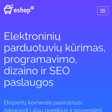
Toggl
navig
Elektroninių
parduotuvių kūrimas,
programavimo,
dizaino ir SEO
paslaugos
Ekspertų komanda pasiruošusi
įsiklausyti į jūsų poreikius ir įgyvendinti