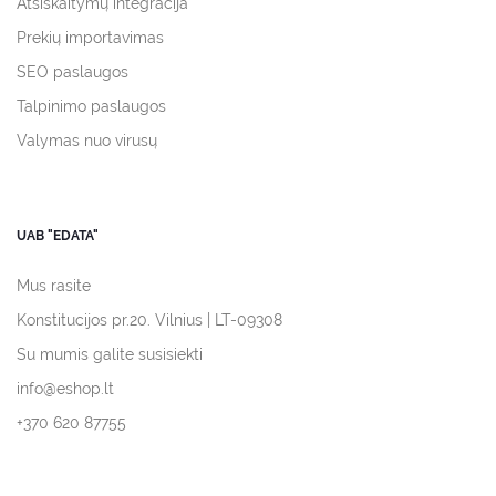
Atsiskaitymų integracija
Prekių importavimas
SEO paslaugos
Talpinimo paslaugos
Valymas nuo virusų
UAB "EDATA"
Mus rasite
Konstitucijos pr.20. Vilnius | LT-09308
Su mumis galite susisiekti
info@eshop.lt
+370 620 87755