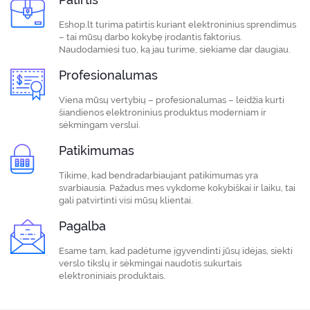
Eshop.lt turima patirtis kuriant elektroninius sprendimus
– tai mūsų darbo kokybę įrodantis faktorius.
Naudodamiesi tuo, ką jau turime, siekiame dar daugiau.
Profesionalumas
Viena mūsų vertybių – profesionalumas – leidžia kurti
šiandienos elektroninius produktus moderniam ir
sėkmingam verslui.
Patikimumas
Tikime, kad bendradarbiaujant patikimumas yra
svarbiausia. Pažadus mes vykdome kokybiškai ir laiku, tai
gali patvirtinti visi mūsų klientai.
Pagalba
Esame tam, kad padėtume įgyvendinti jūsų idėjas, siekti
verslo tikslų ir sėkmingai naudotis sukurtais
elektroniniais produktais.