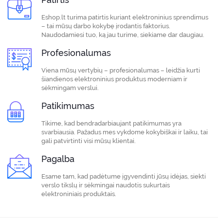
Eshop.lt turima patirtis kuriant elektroninius sprendimus
– tai mūsų darbo kokybę įrodantis faktorius.
Naudodamiesi tuo, ką jau turime, siekiame dar daugiau.
Profesionalumas
Viena mūsų vertybių – profesionalumas – leidžia kurti
šiandienos elektroninius produktus moderniam ir
sėkmingam verslui.
Patikimumas
Tikime, kad bendradarbiaujant patikimumas yra
svarbiausia. Pažadus mes vykdome kokybiškai ir laiku, tai
gali patvirtinti visi mūsų klientai.
Pagalba
Esame tam, kad padėtume įgyvendinti jūsų idėjas, siekti
verslo tikslų ir sėkmingai naudotis sukurtais
elektroniniais produktais.