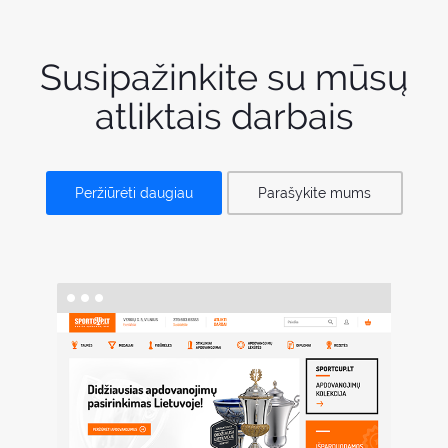
Susipažinkite su mūsų
atliktais darbais
Peržiūrėti daugiau
Parašykite mums