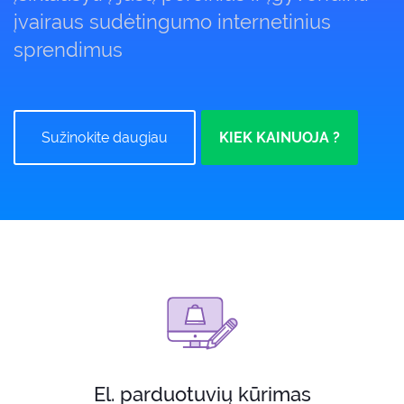
įvairaus sudėtingumo internetinius
sprendimus
Sužinokite daugiau
KIEK KAINUOJA ?
El. parduotuvių kūrimas