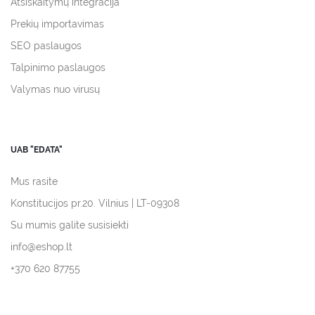
Atsiskaitymų integracija
Prekių importavimas
SEO paslaugos
Talpinimo paslaugos
Valymas nuo virusų
UAB "EDATA"
Mus rasite
Konstitucijos pr.20. Vilnius | LT-09308
Su mumis galite susisiekti
info@eshop.lt
+370 620 87755