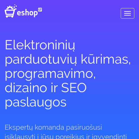
Toggl
navig
Elektroninių
parduotuvių kūrimas,
programavimo,
dizaino ir SEO
paslaugos
Ekspertų komanda pasiruošusi
įsiklausyti į jūsų poreikius ir įgyvendinti