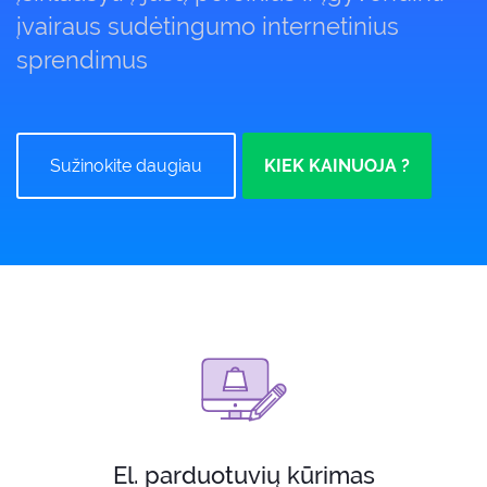
įvairaus sudėtingumo internetinius
sprendimus
Sužinokite daugiau
KIEK KAINUOJA ?
El. parduotuvių kūrimas