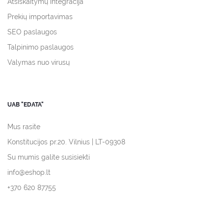
Atsiskaitymų integracija
Prekių importavimas
SEO paslaugos
Talpinimo paslaugos
Valymas nuo virusų
UAB "EDATA"
Mus rasite
Konstitucijos pr.20. Vilnius | LT-09308
Su mumis galite susisiekti
info@eshop.lt
+370 620 87755