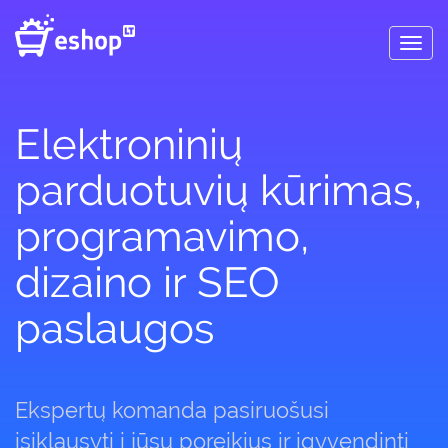
Toggl
navig
Elektroninių
parduotuvių kūrimas,
programavimo,
dizaino ir SEO
paslaugos
Ekspertų komanda pasiruošusi
įsiklausyti į jūsų poreikius ir įgyvendinti