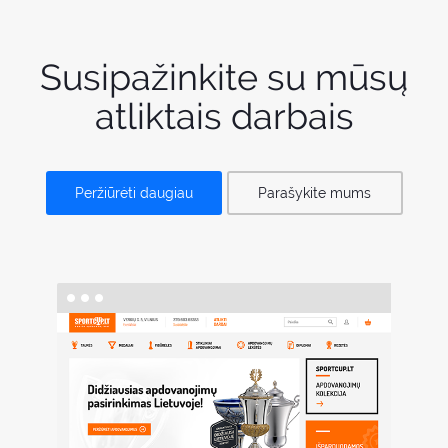
Susipažinkite su mūsų
atliktais darbais
Peržiūrėti daugiau
Parašykite mums