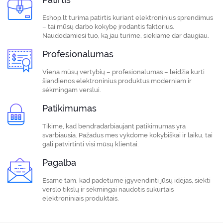
Eshop.lt turima patirtis kuriant elektroninius sprendimus
– tai mūsų darbo kokybę įrodantis faktorius.
Naudodamiesi tuo, ką jau turime, siekiame dar daugiau.
Profesionalumas
Viena mūsų vertybių – profesionalumas – leidžia kurti
šiandienos elektroninius produktus moderniam ir
sėkmingam verslui.
Patikimumas
Tikime, kad bendradarbiaujant patikimumas yra
svarbiausia. Pažadus mes vykdome kokybiškai ir laiku, tai
gali patvirtinti visi mūsų klientai.
Pagalba
Esame tam, kad padėtume įgyvendinti jūsų idėjas, siekti
verslo tikslų ir sėkmingai naudotis sukurtais
elektroniniais produktais.